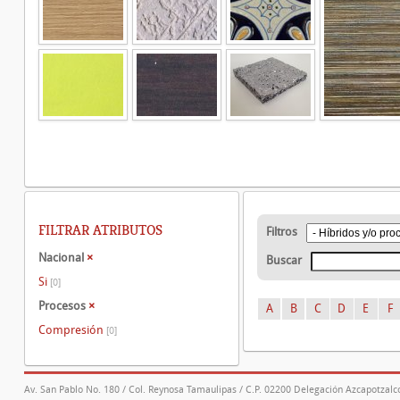
FILTRAR ATRIBUTOS
Filtros
Nacional
×
Buscar
Si
[0]
Procesos
×
A
B
C
D
E
F
Compresión
[0]
Av. San Pablo No. 180 / Col. Reynosa Tamaulipas / C.P. 02200 Delegación Azcapotzalco