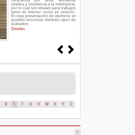
caracteriza por tener excelente
estética y resistencia a la intemperie,
por lo cual son ideales para trabajos
tanto en interior como en exterior.
En esta presentación de aluminio se
pueden encontrar distintos tipos de
acabados.
Detalles
R
S
T
U
V
W
X
Y
Z