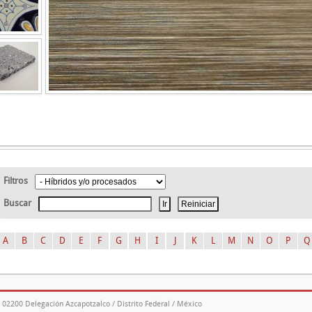
Filtros
Buscar
A
B
C
D
E
F
G
H
I
J
K
L
M
N
O
P
Q
. 02200 Delegación Azcapotzalco / Distrito Federal / México