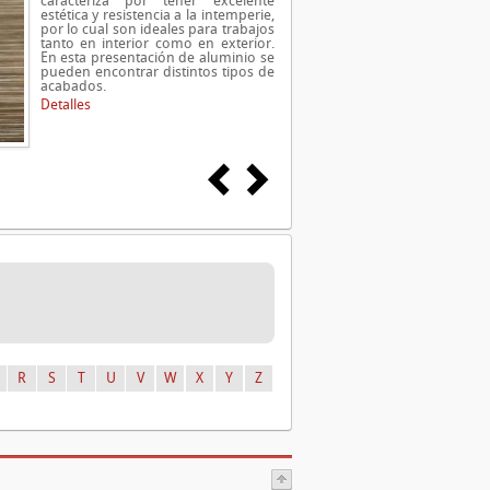
caracteriza por tener excelente
estética y resistencia a la intemperie,
por lo cual son ideales para trabajos
tanto en interior como en exterior.
En esta presentación de aluminio se
pueden encontrar distintos tipos de
acabados.
Detalles
R
S
T
U
V
W
X
Y
Z