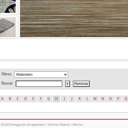
Filtros
Buscar
A
B
C
D
E
F
G
H
I
J
K
L
M
N
O
P
Q
. 02200 Delegación Azcapotzalco / Distrito Federal / México