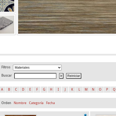
Filtros
Buscar
A
B
C
D
E
F
G
H
I
J
K
L
M
N
O
P
Q
Orden
Nombre
Categoría
Fecha