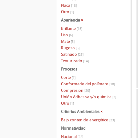
Placa
[18]
Otro
[1]
Apariencia
×
Brillante
[15]
Liso
[6]
Mate
[3]
Rugoso
[5]
Satinado
[23]
Texturizado
[14]
Procesos
Corte
[1]
Conformado del polímero
[18]
Compresión
[20]
Unión Adhesiva y/o química
[3]
Otro
[1]
Criterios Ambientales
×
Bajo contenido energético
[23]
Normatividad
Nacional
[22]