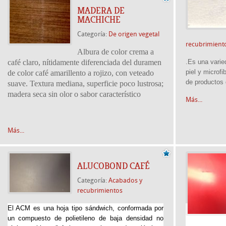
MADERA DE
MACHICHE
Categoría:
De origen vegetal
recubrimient
Albura
de
color
crema
a
café
claro,
nítidamente
diferenciada
del
duramen
.Es una varied
piel y microfi
de color
café
amarillento
a
rojizo,
con
veteado
de productos d
suave.
Textura
mediana,
superficie poco
lustrosa;
madera
seca
sin
olor
o
sabor
característico
Más...
Más...
ALUCOBOND CAFÉ
Categoría:
Acabados y
recubrimientos
El ACM es una hoja tipo sándwich, conformada por
un compuesto de polietileno de baja densidad no