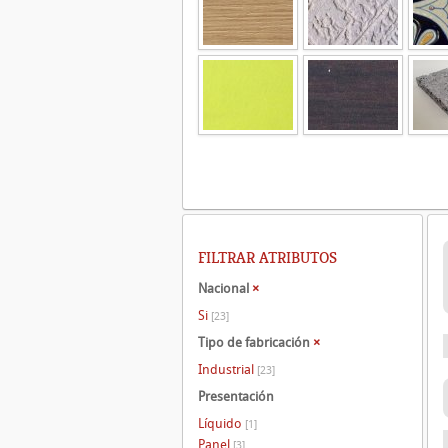
FILTRAR ATRIBUTOS
Nacional
×
Si
[23]
Tipo de fabricación
×
Industrial
[23]
Presentación
Líquido
[1]
Panel
[3]