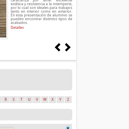
caracteriza por tener excelente
estética y resistencia a la intemperie,
por lo cual son ideales para trabajos
tanto en interior como en exterior.
En esta presentación de aluminio se
pueden encontrar distintos tipos de
acabados.
Detalles
R
S
T
U
V
W
X
Y
Z