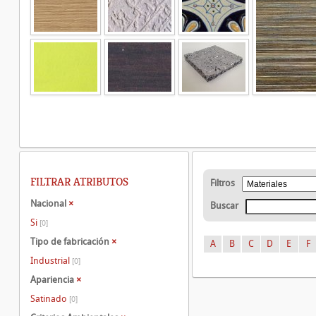
FILTRAR ATRIBUTOS
Filtros
Nacional
×
Buscar
Si
[0]
Tipo de fabricación
×
A
B
C
D
E
F
Industrial
[0]
Apariencia
×
Satinado
[0]