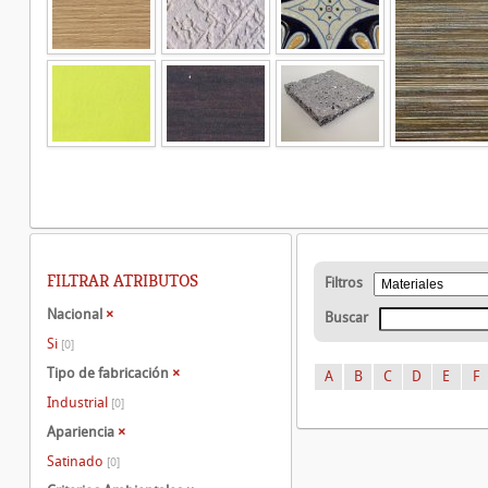
FILTRAR ATRIBUTOS
Filtros
Nacional
×
Buscar
Si
[0]
Tipo de fabricación
×
A
B
C
D
E
F
Industrial
[0]
Apariencia
×
Satinado
[0]