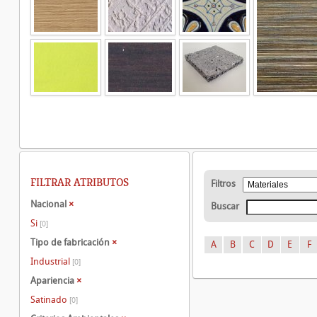
FILTRAR ATRIBUTOS
Filtros
Nacional
×
Buscar
Si
[0]
Tipo de fabricación
×
A
B
C
D
E
F
Industrial
[0]
Apariencia
×
Satinado
[0]