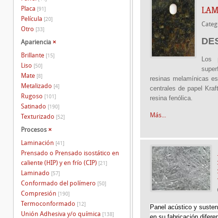
Placa
LAM
[91]
Película
[20]
Categ
Otro
[33]
DE
Apariencia
×
Brillante
[15]
Los 
Liso
[50]
supe
Mate
[8]
resinas melamínicas es
Metalizado
[4]
centrales de papel Kra
Rugoso
[101]
resina fenólica.
Satinado
[190]
Más...
Texturizado
[52]
Procesos
×
Laminación
[41]
Prensado o Prensado isostático en
caliente (HIP) y en frío (CIP)
[21]
Laminado
[57]
Conformado del polímero
[50]
Compresión
[190]
Termoconformado
[12]
Panel acústico y susten
Unión Adhesiva y/o química
[138]
en su fabricación difere