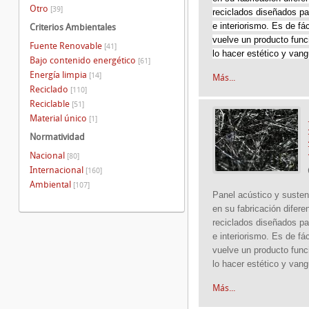
Otro
[39]
reciclados diseñados pa
e interiorismo. Es de fác
Criterios Ambientales
vuelve un producto funci
Fuente Renovable
[41]
lo hacer estético y van
Bajo contenido energético
[61]
Energía limpia
[14]
Más...
Reciclado
[110]
Reciclable
[51]
Material único
[1]
Normatividad
Nacional
[80]
Internacional
[160]
Ambiental
[107]
Panel acústico y susten
en su fabricación difere
reciclados diseñados pa
e interiorismo. Es de fác
vuelve un producto funci
lo hacer estético y vang
Más...