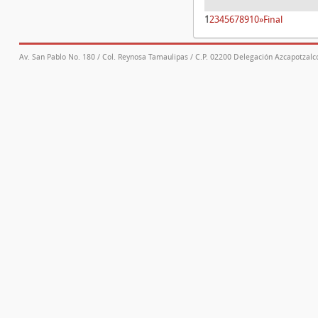
1
2
3
4
5
6
7
8
9
10
»
Final
Av. San Pablo No. 180 / Col. Reynosa Tamaulipas / C.P. 02200 Delegación Azcapotzalco