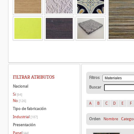
FILTRAR ATRIBUTOS
Filtros
Nacional
Buscar
Si
[64]
No
[126]
A
B
C
D
E
F
Tipo de fabricación
Industrial
[187]
Orden
Nombre
Catego
Presentación
Panel
[44]