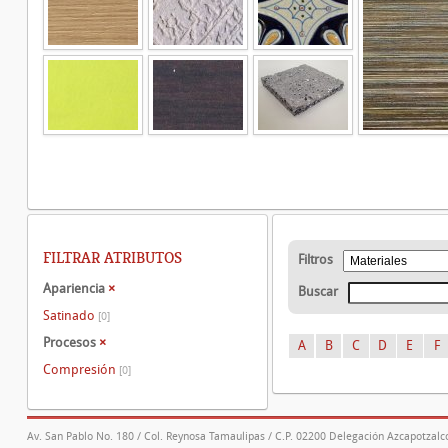
FILTRAR ATRIBUTOS
Filtros
Apariencia
×
Buscar
Satinado
[0]
Procesos
×
A
B
C
D
E
F
Compresión
[0]
Av. San Pablo No. 180 / Col. Reynosa Tamaulipas / C.P. 02200 Delegación Azcapotzalco