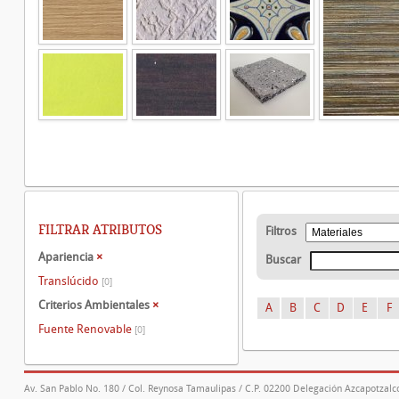
FILTRAR ATRIBUTOS
Filtros
Apariencia
×
Buscar
Translúcido
[0]
Criterios Ambientales
×
A
B
C
D
E
F
Fuente Renovable
[0]
Av. San Pablo No. 180 / Col. Reynosa Tamaulipas / C.P. 02200 Delegación Azcapotzalco