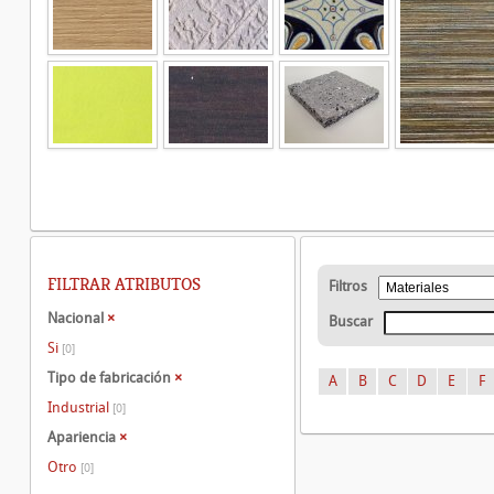
FILTRAR ATRIBUTOS
Filtros
Nacional
×
Buscar
Si
[0]
Tipo de fabricación
×
A
B
C
D
E
F
Industrial
[0]
Apariencia
×
Otro
[0]