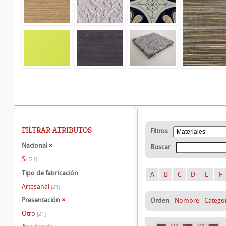
FILTRAR ATRIBUTOS
Filtros
Nacional
×
Buscar
Si
[21]
Tipo de fabricación
A
B
C
D
E
F
Artesanal
[21]
Presentación
×
Orden
Nombre
Catego
Otro
[21]