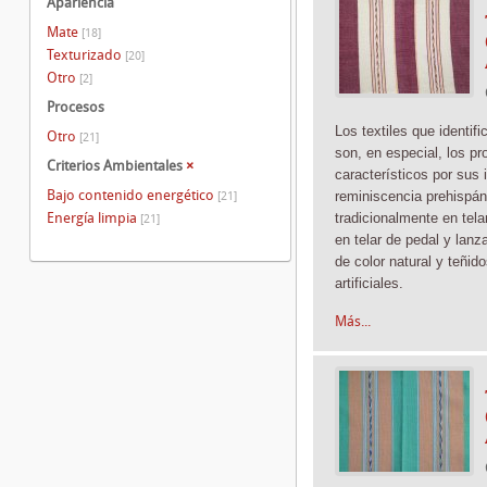
Apariencia
Mate
[18]
Texturizado
[20]
Otro
[2]
Procesos
Los textiles que identif
Otro
[21]
son, en especial, los pr
Criterios Ambientales
×
característicos por sus 
Bajo contenido energético
reminiscencia prehispán
[21]
Energía limpia
tradicionalmente en tela
[21]
en telar de pedal y lanz
de color natural y teñid
artificiales.
Más...