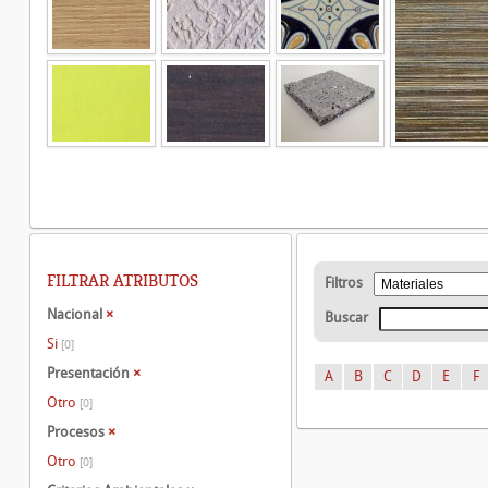
FILTRAR ATRIBUTOS
Filtros
Nacional
×
Buscar
Si
[0]
Presentación
×
A
B
C
D
E
F
Otro
[0]
Procesos
×
Otro
[0]