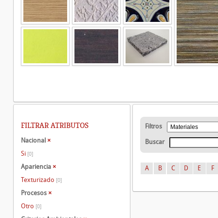
FILTRAR ATRIBUTOS
Filtros
Nacional
×
Buscar
Si
[0]
Apariencia
×
A
B
C
D
E
F
Texturizado
[0]
Procesos
×
Otro
[0]