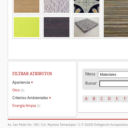
FILTRAR ATRIBUTOS
Filtros
Apariencia
×
Buscar
Otro
[0]
Criterios Ambientales
×
A
B
C
D
E
F
Energía limpia
[0]
Av. San Pablo No. 180 / Col. Reynosa Tamaulipas / C.P. 02200 Delegación Azcapotzalco