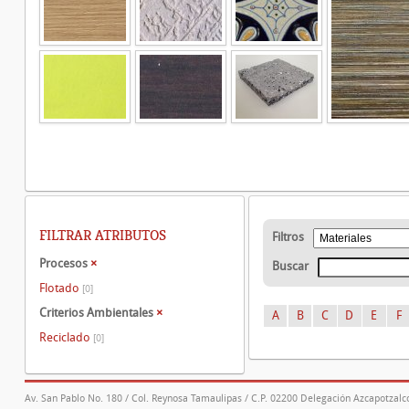
FILTRAR ATRIBUTOS
Filtros
Procesos
×
Buscar
Flotado
[0]
Criterios Ambientales
×
A
B
C
D
E
F
Reciclado
[0]
Av. San Pablo No. 180 / Col. Reynosa Tamaulipas / C.P. 02200 Delegación Azcapotzalco