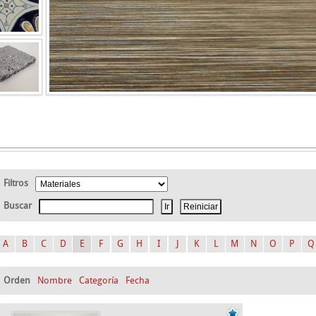
Filtros
Buscar
A
B
C
D
E
F
G
H
I
J
K
L
M
N
O
P
Q
Orden
Nombre
Categoría
Fecha