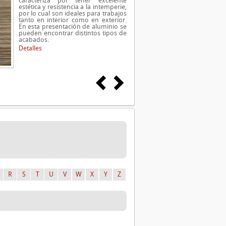
caracteriza por tener excelente
estética y resistencia a la intemperie,
por lo cual son ideales para trabajos
tanto en interior como en exterior.
En esta presentación de aluminio se
pueden encontrar distintos tipos de
acabados.
Detalles
R
S
T
U
V
W
X
Y
Z