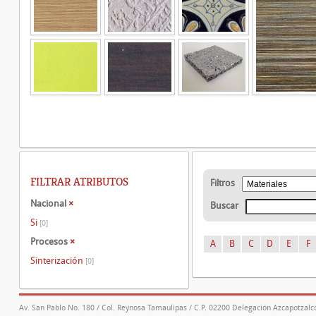
FILTRAR ATRIBUTOS
Filtros
Nacional
×
Buscar
Si
[0]
Procesos
×
A
B
C
D
E
F
Sinterización
[0]
Av. San Pablo No. 180 / Col. Reynosa Tamaulipas / C.P. 02200 Delegación Azcapotzalco