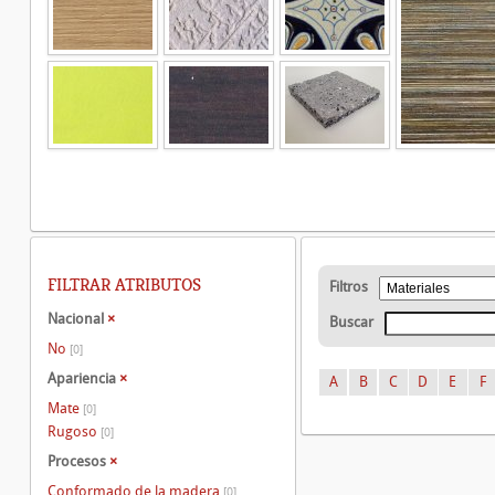
FILTRAR ATRIBUTOS
Filtros
Nacional
×
Buscar
No
[0]
Apariencia
×
A
B
C
D
E
F
Mate
[0]
Rugoso
[0]
Procesos
×
Conformado de la madera
[0]