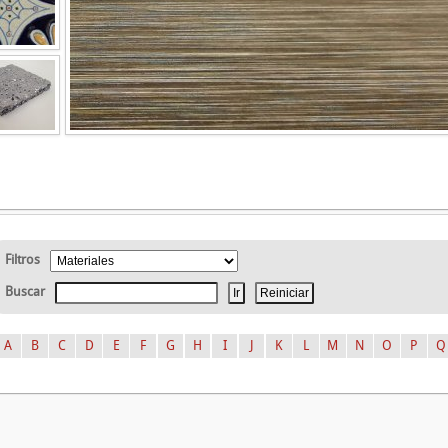
Filtros
Buscar
A
B
C
D
E
F
G
H
I
J
K
L
M
N
O
P
Q