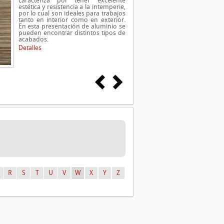
caracteriza por tener excelente
estética y resistencia a la intemperie,
por lo cual son ideales para trabajos
tanto en interior como en exterior.
En esta presentación de aluminio se
pueden encontrar distintos tipos de
acabados.
Detalles
R
S
T
U
V
W
X
Y
Z