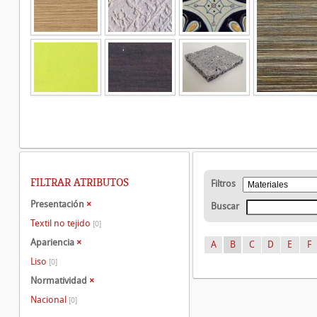
FILTRAR ATRIBUTOS
Filtros
Presentación
×
Buscar
Textil no tejido
[0]
Apariencia
×
A
B
C
D
E
F
Liso
[0]
Normatividad
×
Nacional
[0]