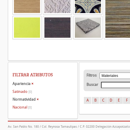
FILTRAR ATRIBUTOS
Filtros
Apariencia
×
Buscar
Satinado
[0]
Normatividad
×
A
B
C
D
E
F
Nacional
[0]
Av. San Pablo No. 180 / Col. Reynosa Tamaulipas / C.P. 02200 Delegación Azcapotzalco