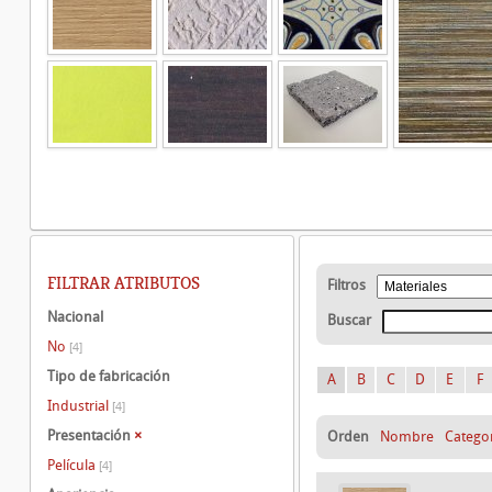
FILTRAR ATRIBUTOS
Filtros
Nacional
Buscar
No
[4]
Tipo de fabricación
A
B
C
D
E
F
Industrial
[4]
Presentación
×
Orden
Nombre
Catego
Película
[4]