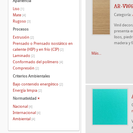
Apariencia
AR-VW6
Liso
[1]
Categoría:
Mate
[4]
Rugoso
[3]
Vinil deco
Procesos
presenta e
lisos, pied
Extrusión
[2]
madera y f
Prensado o Prensado isostático en
caliente (HIP) y en frío (CIP)
[2]
Más...
Laminado
[2]
Conformado del polímero
[4]
Compresión
[2]
Criterios Ambientales
Bajo contenido energético
[2]
Energía limpia
[2]
Normatividad
×
Nacional
[4]
Internacional
[4]
Ambiental
[4]