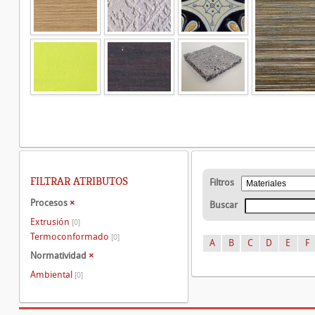
FILTRAR ATRIBUTOS
Filtros
Procesos
×
Buscar
Extrusión
[0]
Termoconformado
[0]
A
B
C
D
E
F
Normatividad
×
Ambiental
[0]