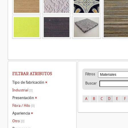
FILTRAR ATRIBUTOS
Filtros
Tipo de fabricación
×
Buscar
Industrial
[0]
Presentación
×
A
B
C
D
E
F
Fibra / Hilo
[0]
Apariencia
×
Otro
[0]