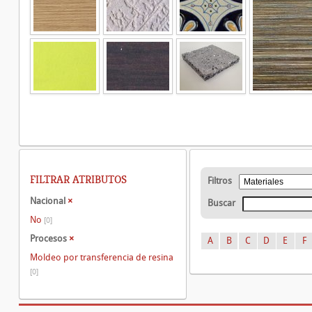
FILTRAR ATRIBUTOS
Filtros
Nacional
×
Buscar
No
[0]
Procesos
×
A
B
C
D
E
F
Moldeo por transferencia de resina
[0]