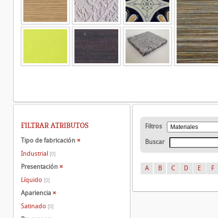
FILTRAR ATRIBUTOS
Filtros
Tipo de fabricación
×
Buscar
Industrial
[0]
Presentación
×
A
B
C
D
E
F
Líquido
[0]
Apariencia
×
Satinado
[0]