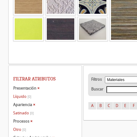
FILTRAR ATRIBUTOS
Filtros
Presentación
×
Buscar
Líquido
[0]
Apariencia
×
A
B
C
D
E
F
Satinado
[0]
Procesos
×
Otro
[0]