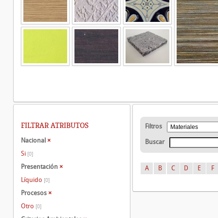
FILTRAR ATRIBUTOS
Filtros
Nacional
×
Buscar
Si
[0]
Presentación
×
A
B
C
D
E
F
Líquido
[0]
Procesos
×
Otro
[0]