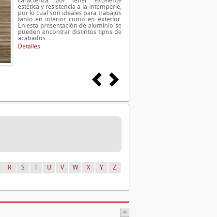
caracteriza por tener excelente
estética y resistencia a la intemperie,
por lo cual son ideales para trabajos
tanto en interior como en exterior.
En esta presentación de aluminio se
pueden encontrar distintos tipos de
acabados.
Detalles
R
S
T
U
V
W
X
Y
Z