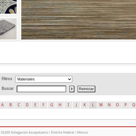
Filtros
Buscar
A
B
C
D
E
F
G
H
I
J
K
L
M
N
O
P
Q
. 02200 Delegación Azcapotzalco / Distrito Federal / México