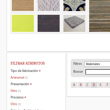
FILTRAR ATRIBUTOS
Filtros
Tipo de fabricación
×
Buscar
Artesanal
[0]
Presentación
×
A
B
C
D
E
F
Otro
[0]
Procesos
×
Otro
[0]