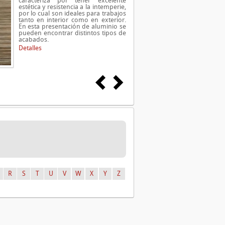
caracteriza por tener excelente
estética y resistencia a la intemperie,
por lo cual son ideales para trabajos
tanto en interior como en exterior.
En esta presentación de aluminio se
pueden encontrar distintos tipos de
acabados.
Detalles
R
S
T
U
V
W
X
Y
Z