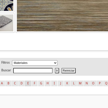
Filtros
Buscar
A
B
C
D
E
F
G
H
I
J
K
L
M
N
O
P
Q