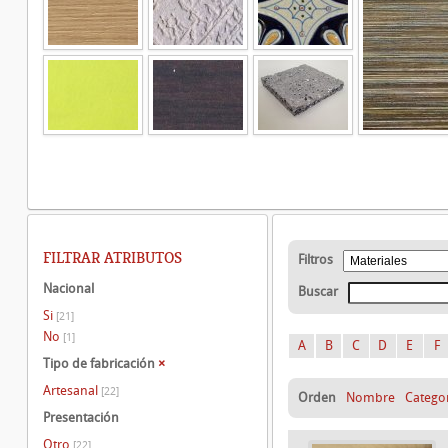
FILTRAR ATRIBUTOS
Filtros
Nacional
Buscar
Si
[21]
No
[1]
A
B
C
D
E
F
Tipo de fabricación
×
Artesanal
[22]
Orden
Nombre
Catego
Presentación
Otro
[22]