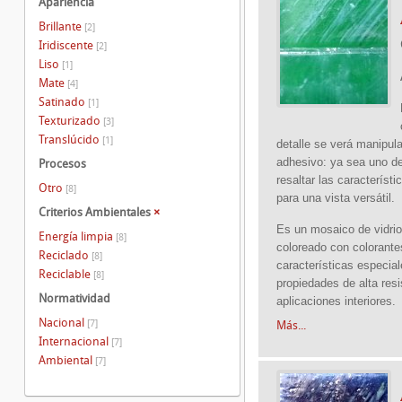
Apariencia
Brillante
[2]
Iridiscente
[2]
Liso
[1]
Mate
[4]
Satinado
[1]
Texturizado
[3]
Translúcido
[1]
detalle se verá manipula
adhesivo: ya sea uno de
Procesos
resaltar las característi
Otro
[8]
para una vista versátil.
Criterios Ambientales
×
Es un mosaico de vidrio
Energía limpia
[8]
coloreado con colorante
Reciclado
[8]
características especia
Reciclable
[8]
propiedades de alta res
Normatividad
aplicaciones interiores.
Nacional
[7]
Más...
Internacional
[7]
Ambiental
[7]