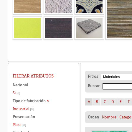
FILTRAR ATRIBUTOS
Filtros
Nacional
Buscar
Si
[8]
Tipo de fabricación
×
A
B
C
D
E
F
Industrial
[8]
Presentación
Orden
Nombre
Catego
Placa
[8]