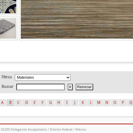
Filtros
Buscar
A
B
C
D
E
F
G
H
I
J
K
L
M
N
O
P
Q
. 02200 Delegación Azcapotzalco / Distrito Federal / México