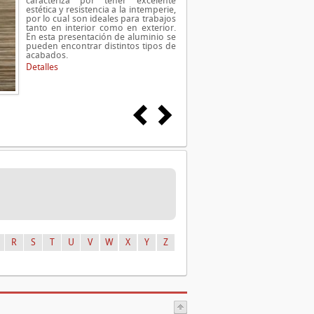
caracteriza por tener excelente
estética y resistencia a la intemperie,
por lo cual son ideales para trabajos
tanto en interior como en exterior.
En esta presentación de aluminio se
pueden encontrar distintos tipos de
acabados.
Detalles
R
S
T
U
V
W
X
Y
Z