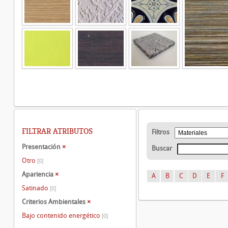
FILTRAR ATRIBUTOS
Filtros
Presentación
×
Buscar
Otro
[0]
Apariencia
×
A
B
C
D
E
F
Satinado
[0]
Criterios Ambientales
×
Bajo contenido energético
[0]