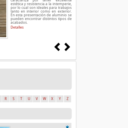
caracteriza por tener excelente
estética y resistencia a la intemperie,
por lo cual son ideales para trabajos
tanto en interior como en exterior.
En esta presentación de aluminio se
pueden encontrar distintos tipos de
acabados.
Detalles
R
S
T
U
V
W
X
Y
Z