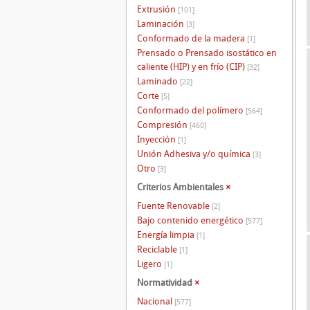
Extrusión
[101]
Laminación
[3]
Conformado de la madera
[1]
Prensado o Prensado isostático en
caliente (HIP) y en frío (CIP)
[32]
Laminado
[22]
Corte
[5]
Conformado del polímero
[564]
Compresión
[460]
Inyección
[1]
Unión Adhesiva y/o química
[3]
Otro
[3]
Criterios Ambientales
×
Fuente Renovable
[2]
Bajo contenido energético
[577]
Energía limpia
[1]
Reciclable
[1]
Ligero
[1]
Normatividad
×
Nacional
[577]