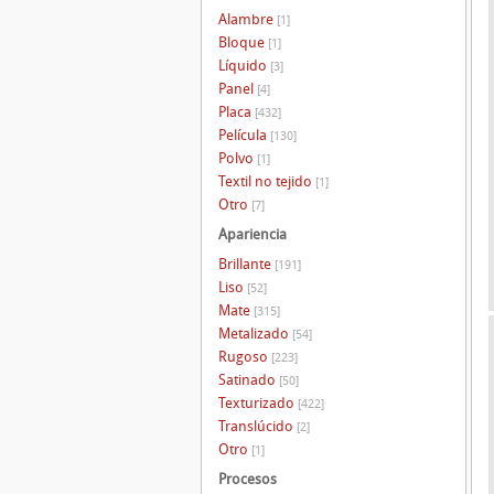
Alambre
[1]
Bloque
[1]
Líquido
[3]
Panel
[4]
Placa
[432]
Película
[130]
Polvo
[1]
Textil no tejido
[1]
Otro
[7]
Apariencia
Brillante
[191]
Liso
[52]
Mate
[315]
Metalizado
[54]
Rugoso
[223]
Satinado
[50]
Texturizado
[422]
Translúcido
[2]
Otro
[1]
Procesos