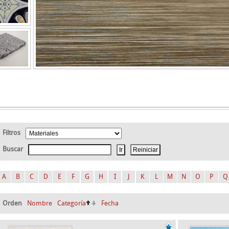
Filtros
Buscar
A
B
C
D
E
F
G
H
I
J
K
L
M
N
O
P
Q
Orden
Nombre
Categoría
Fecha