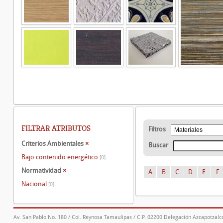
FILTRAR ATRIBUTOS
Filtros
Criterios Ambientales
×
Buscar
Bajo contenido energético
[0]
Normatividad
×
A
B
C
D
E
F
Nacional
[0]
Av. San Pablo No. 180 / Col. Reynosa Tamaulipas / C.P. 02200 Delegación Azcapotzalco