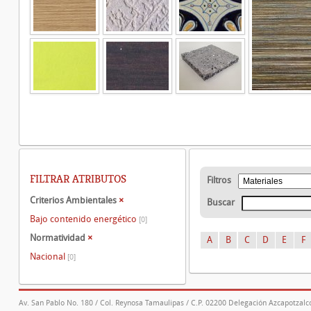
FILTRAR ATRIBUTOS
Filtros
Criterios Ambientales
×
Buscar
Bajo contenido energético
[0]
Normatividad
×
A
B
C
D
E
F
Nacional
[0]
Av. San Pablo No. 180 / Col. Reynosa Tamaulipas / C.P. 02200 Delegación Azcapotzalco