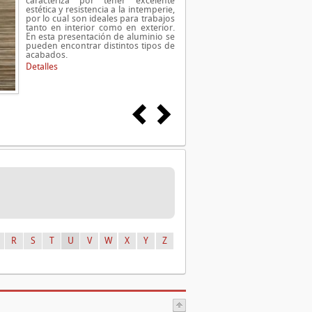
caracteriza por tener excelente
estética y resistencia a la intemperie,
por lo cual son ideales para trabajos
tanto en interior como en exterior.
En esta presentación de aluminio se
pueden encontrar distintos tipos de
acabados.
Detalles
R
S
T
U
V
W
X
Y
Z