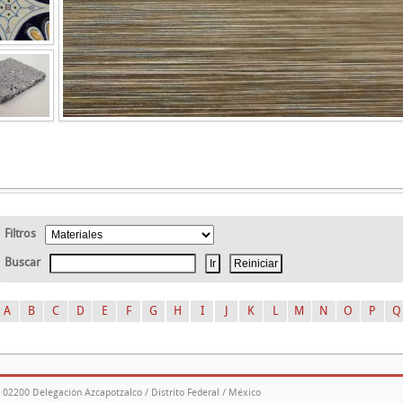
Filtros
Buscar
A
B
C
D
E
F
G
H
I
J
K
L
M
N
O
P
Q
. 02200 Delegación Azcapotzalco / Distrito Federal / México