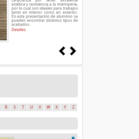
caracteriza por tener excelente
estética y resistencia a la intemperie,
por lo cual son ideales para trabajos
tanto en interior como en exterior.
En esta presentación de aluminio se
pueden encontrar distintos tipos de
acabados.
Detalles
R
S
T
U
V
W
X
Y
Z