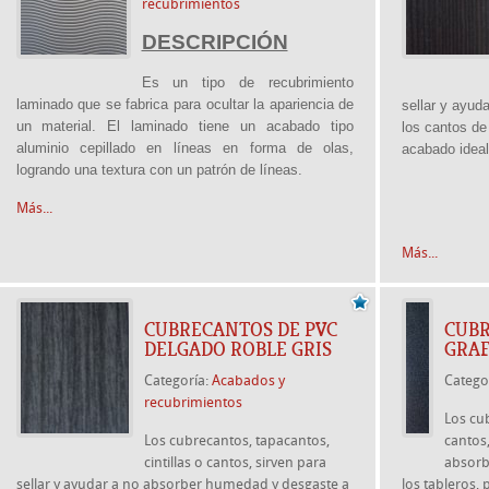
recubrimientos
DESCRIPCIÓN
Es un tipo de recubrimiento
laminado que se fabrica para ocultar la apariencia de
sellar y ayud
un material. El laminado tiene un acabado tipo
los cantos de
aluminio cepillado en líneas en forma de olas,
acabado ideal
logrando una textura con un patrón de líneas.
Más...
Más...
CUBRECANTOS DE PVC
CUBR
DELGADO ROBLE GRIS
GRAF
Categoría:
Acabados y
Catego
recubrimientos
Los cub
Los cubrecantos, tapacantos,
cantos,
cintillas o cantos, sirven para
absorb
sellar y ayudar a no absorber humedad y desgaste a
los tableros,