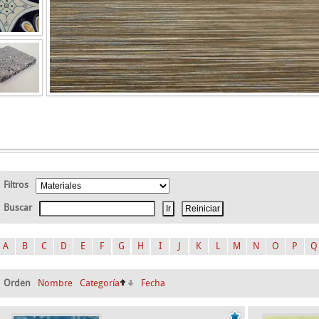
Filtros
Buscar
A
B
C
D
E
F
G
H
I
J
K
L
M
N
O
P
Q
Orden
Nombre
Categoría
Fecha