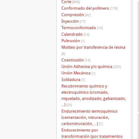
Corte
[606]
Conformado del polímero
[178]
Compresión
[42]
Inyección
[17]
Termoconformado
[19]
Calandrado
[14]
Pultrusión
[1]
Moldeo por transferencia de resina
[6]
Coextrusión
[14]
Unión Adhesiva y/o química
[203]
Unión Mecánica
[1]
Soldadura
[1]
Recubrimiento químico y
electroquímico (cromado,
niquelado, anodizado, galvanizado,
...)
[35]
Endurecimiento termoquímico
(cementación, nitruración,
carbonitruración, ...)
[1]
Endurecimiento por
transformación (por tratamientos