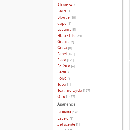
Alambre
[1]
Barra
[1]
Bloque
[18]
Copo
[1]
Espuma
[5]
Fibra / Hilo
[89]
Granza
[6]
Grava
[8]
Panel
[167]
Placa
[129]
Película
[4]
Perfil
[2]
Polvo
[9]
Tubo
[4]
Textil no tejido
[127]
Otro
[1477]
Apariencia
Brillante
[190]
Espejo
[1]
Iridiscente
[1]