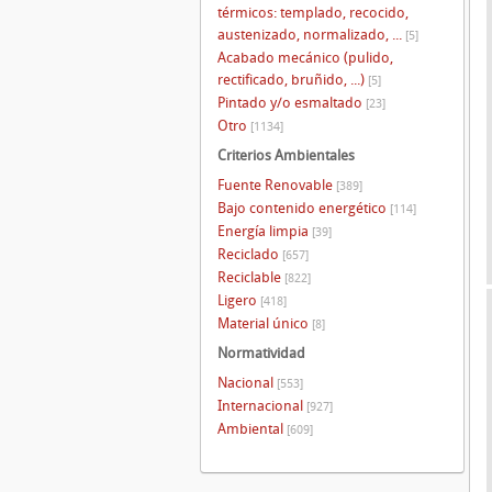
térmicos: templado, recocido,
austenizado, normalizado, ...
[5]
Acabado mecánico (pulido,
rectificado, bruñido, ...)
[5]
Pintado y/o esmaltado
[23]
Otro
[1134]
Criterios Ambientales
Fuente Renovable
[389]
Bajo contenido energético
[114]
Energía limpia
[39]
Reciclado
[657]
Reciclable
[822]
Ligero
[418]
Material único
[8]
Normatividad
Nacional
[553]
Internacional
[927]
Ambiental
[609]