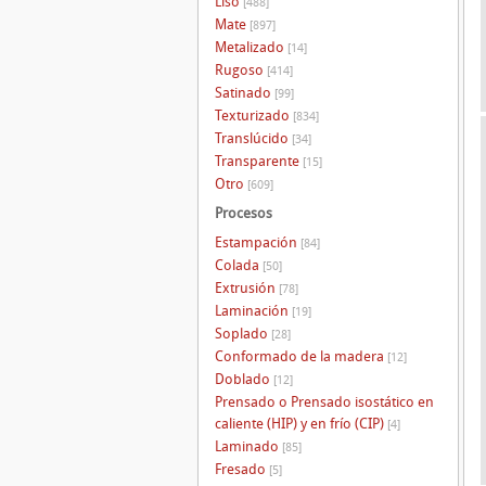
Liso
[488]
Mate
[897]
Metalizado
[14]
Rugoso
[414]
Satinado
[99]
Texturizado
[834]
Translúcido
[34]
Transparente
[15]
Otro
[609]
Procesos
Estampación
[84]
Colada
[50]
Extrusión
[78]
Laminación
[19]
Soplado
[28]
Conformado de la madera
[12]
Doblado
[12]
Prensado o Prensado isostático en
caliente (HIP) y en frío (CIP)
[4]
Laminado
[85]
Fresado
[5]