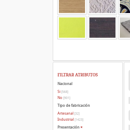
FILTRAR ATRIBUTOS
Nacional
Si
[568]
No
[901]
Tipo de fabricación
Artesanal
[32]
Industrial
[1423]
Presentación
×