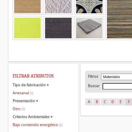
FILTRAR ATRIBUTOS
Filtros
Tipo de fabricación
×
Buscar
Artesanal
[0]
Presentación
×
A
B
C
D
E
F
Otro
[0]
Criterios Ambientales
×
Bajo contenido energético
[0]