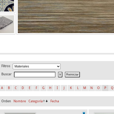
Filtros
Buscar
A
B
C
D
E
F
G
H
I
J
K
L
M
N
O
P
Q
Orden
Nombre
Categoría
Fecha