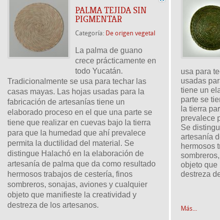
PALMA TEJIDA SIN
PIGMENTAR
Categoría:
De origen vegetal
La palma de guano 
crece prácticamente en 
todo Yucatán. 
usa para te
usadas para
Tradicionalmente se usa para techar las 
tiene un el
casas mayas. Las hojas usadas para la 
parte se ti
fabricación de artesanías tiene un 
la tierra p
elaborado proceso en el que una parte se 
prevalece p
tiene que realizar en cuevas bajo la tierra 
Se distingu
para que la humedad que ahí prevalece 
artesanía 
permita la ductilidad del material. Se 
hermosos tr
distingue Halachó en la elaboración de 
sombreros, 
artesanía de palma que da como resultado 
objeto que 
hermosos trabajos de cestería, finos 
destreza de
sombreros, sonajas, aviones y cualquier 
objeto que manifieste la creatividad y 
destreza de los artesanos.
Más...