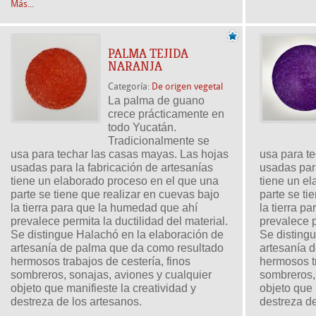
Más...
PALMA TEJIDA
NARANJA
Categoría:
De origen vegetal
La palma de guano 
crece prácticamente en 
todo Yucatán. 
Tradicionalmente se 
usa para techar las casas mayas. Las hojas 
usa para te
usadas para la fabricación de artesanías 
usadas para
tiene un elaborado proceso en el que una 
tiene un el
parte se tiene que realizar en cuevas bajo 
parte se ti
la tierra para que la humedad que ahí 
la tierra p
prevalece permita la ductilidad del material. 
prevalece p
Se distingue Halachó en la elaboración de 
Se distingu
artesanía de palma que da como resultado 
artesanía 
hermosos trabajos de cestería, finos 
hermosos tr
sombreros, sonajas, aviones y cualquier 
sombreros, 
objeto que manifieste la creatividad y 
objeto que 
destreza de los artesanos.
destreza de