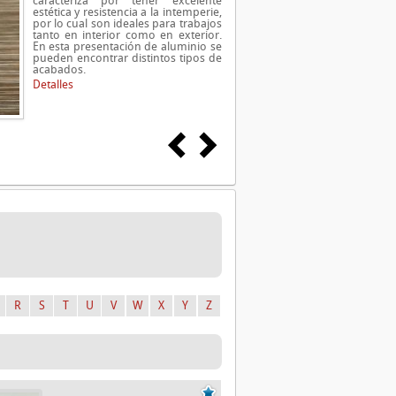
caracteriza por tener excelente
estética y resistencia a la intemperie,
por lo cual son ideales para trabajos
tanto en interior como en exterior.
En esta presentación de aluminio se
pueden encontrar distintos tipos de
acabados.
Detalles
R
S
T
U
V
W
X
Y
Z