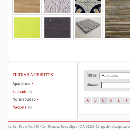
FILTRAR ATRIBUTOS
Filtros
Apariencia
×
Buscar
Satinado
[0]
Normatividad
×
A
B
C
D
E
F
Nacional
[0]
Av. San Pablo No. 180 / Col. Reynosa Tamaulipas / C.P. 02200 Delegación Azcapotzalco