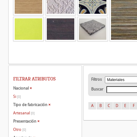
FILTRAR ATRIBUTOS
Filtros
Nacional
×
Buscar
Si
[0]
Tipo de fabricación
×
A
B
C
D
E
F
Artesanal
[0]
Presentación
×
Otro
[0]