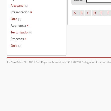
Artesanal
[0]
Presentación
×
A
B
C
D
E
F
Otro
[0]
Apariencia
×
Texturizado
[0]
Procesos
×
Otro
[0]
Av. San Pablo No. 180 / Col. Reynosa Tamaulipas / C.P. 02200 Delegación Azcapotzalco