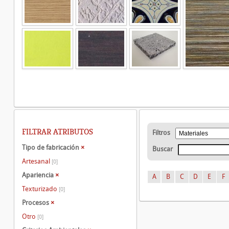
FILTRAR ATRIBUTOS
Filtros
Tipo de fabricación
×
Buscar
Artesanal
[0]
Apariencia
×
A
B
C
D
E
F
Texturizado
[0]
Procesos
×
Otro
[0]