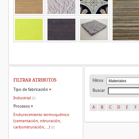
FILTRAR ATRIBUTOS
Filtros
Tipo de fabricación
×
Buscar
Industrial
[0]
Procesos
×
A
B
C
D
E
F
Endurecimiento termoquímico
(cementación, nitruración,
carbonitruración, ...)
[0]