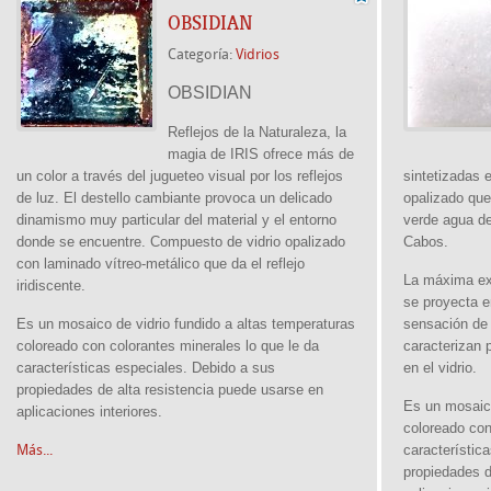
OBSIDIAN
Categoría:
Vidrios
OBSIDIAN
Reflejos de la Naturaleza, la
magia de IRIS ofrece más de
un color a través del jugueteo visual por los reflejos
sintetizadas 
de luz. El destello cambiante provoca un delicado
opalizado que
dinamismo muy particular del material y el entorno
verde agua de
donde se encuentre. Compuesto de vidrio opalizado
Cabos.
con laminado vítreo-metálico que da el reflejo
La máxima ex
iridiscente.
se proyecta e
Es un mosaico de vidrio fundido a altas temperaturas
sensación de 
coloreado con colorantes minerales lo que le da
caracterizan 
características especiales. Debido a sus
en el vidrio.
propiedades de alta resistencia puede usarse en
Es un mosaico
aplicaciones interiores.
coloreado con
Más...
característic
propiedades d