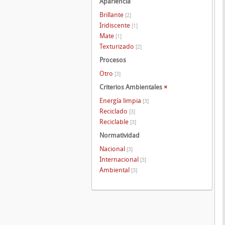
Apariencia
Brillante
[2]
Iridiscente
[1]
Mate
[1]
Texturizado
[2]
Procesos
Otro
[3]
Criterios Ambientales
×
Energía limpia
[3]
Reciclado
[3]
Reciclable
[3]
Normatividad
Nacional
[3]
Internacional
[3]
Ambiental
[3]