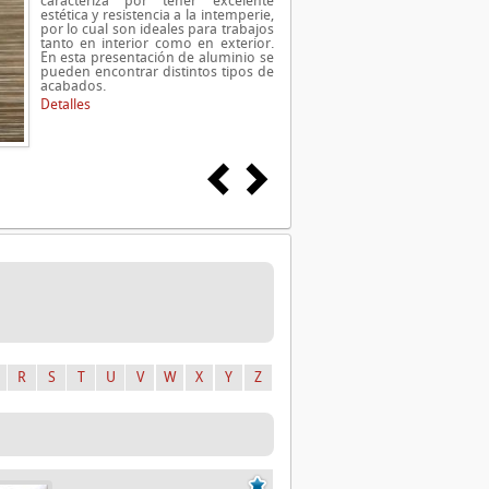
caracteriza por tener excelente
estética y resistencia a la intemperie,
por lo cual son ideales para trabajos
tanto en interior como en exterior.
En esta presentación de aluminio se
pueden encontrar distintos tipos de
acabados.
Detalles
R
S
T
U
V
W
X
Y
Z