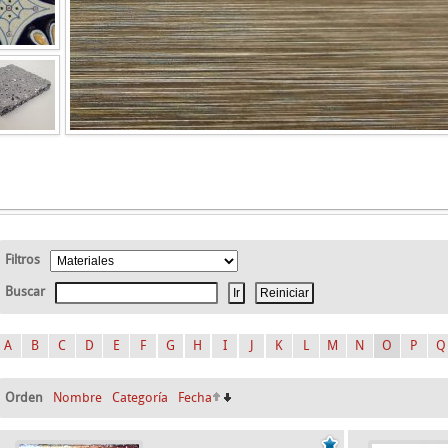
Filtros
Buscar
A
B
C
D
E
F
G
H
I
J
K
L
M
N
O
P
Q
Orden
Nombre
Categoría
Fecha