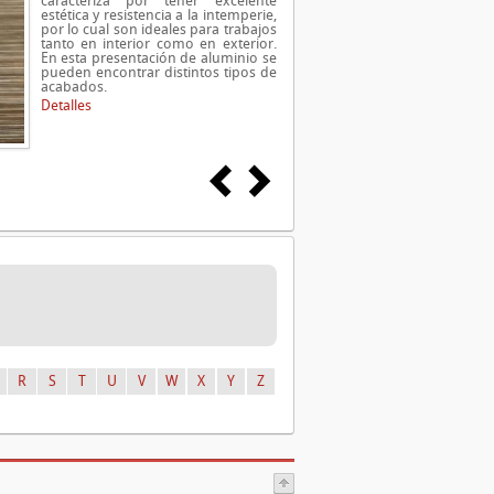
caracteriza por tener excelente
estética y resistencia a la intemperie,
por lo cual son ideales para trabajos
tanto en interior como en exterior.
En esta presentación de aluminio se
pueden encontrar distintos tipos de
acabados.
Detalles
R
S
T
U
V
W
X
Y
Z