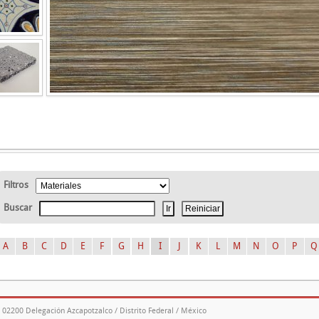
Filtros
Buscar
A
B
C
D
E
F
G
H
I
J
K
L
M
N
O
P
Q
. 02200 Delegación Azcapotzalco / Distrito Federal / México